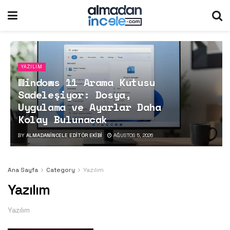
YAZILIM
Windows 11 Arama Kutusu
Sadeleşiyor: Dosya,
Uygulama ve Ayarlar Daha
Kolay Bulunacak
BY
ALMADANINCELE EDITÖR EKIBI
AĞUSTOS 5, 2026
Ana Sayfa
Category
Yazılım
Yazılım
Yazılım