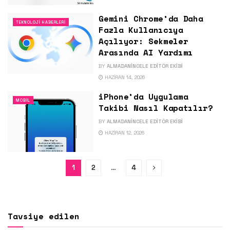
Gemini Chrome’da Daha
TEKNOLOJI HABERLERI
Fazla Kullanıcıya
Açılıyor: Sekmeler
Arasında AI Yardımı
BY
ALMADANINCELE EDITÖR EKIBI
HAZIRAN 14, 2026
iPhone’da Uygulama
MOBIL
Takibi Nasıl Kapatılır?
BY
ALMADANINCELE EDITÖR EKIBI
HAZIRAN 12, 2026
1
2
…
4
Tavsiye edilen