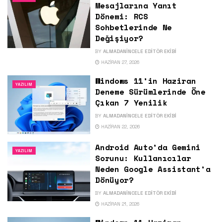
Mesajlarına Yanıt
Dönemi: RCS
Sohbetlerinde Ne
Değişiyor?
BY
ALMADANINCELE EDITÖR EKIBI
HAZIRAN 27, 2026
Windows 11’in Haziran
YAZILIM
Deneme Sürümlerinde Öne
Çıkan 7 Yenilik
BY
ALMADANINCELE EDITÖR EKIBI
HAZIRAN 22, 2026
Android Auto’da Gemini
YAZILIM
Sorunu: Kullanıcılar
Neden Google Assistant’a
Dönüyor?
BY
ALMADANINCELE EDITÖR EKIBI
HAZIRAN 21, 2026