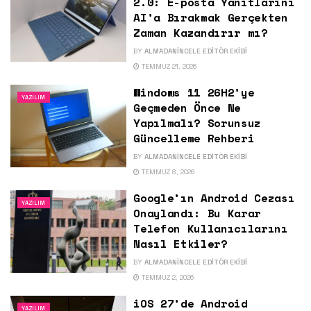
2.0: E-posta Yanıtlarını
AI’a Bırakmak Gerçekten
Zaman Kazandırır mı?
BY
ALMADANINCELE EDITÖR EKIBI
TEMMUZ 21, 2026
Windows 11 26H2’ye
YAZILIM
Geçmeden Önce Ne
Yapılmalı? Sorunsuz
Güncelleme Rehberi
BY
ALMADANINCELE EDITÖR EKIBI
TEMMUZ 8, 2026
Google’ın Android Cezası
YAZILIM
Onaylandı: Bu Karar
Telefon Kullanıcılarını
Nasıl Etkiler?
BY
ALMADANINCELE EDITÖR EKIBI
TEMMUZ 2, 2026
iOS 27’de Android
YAZILIM