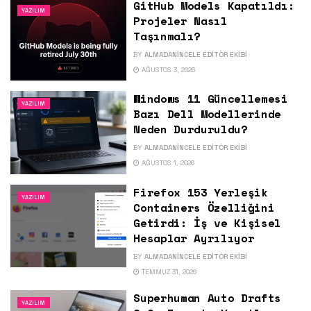
GitHub Models Kapatıldı:
YAZILIM
Projeler Nasıl
Taşınmalı?
BY
ALMADANINCELE EDITÖR EKIBI
AĞUSTOS 3, 2026
Windows 11 Güncellemesi
YAZILIM
Bazı Dell Modellerinde
Neden Durduruldu?
BY
ALMADANINCELE EDITÖR EKIBI
AĞUSTOS 1, 2026
Firefox 153 Yerleşik
YAZILIM
Containers Özelliğini
Getirdi: İş ve Kişisel
Hesaplar Ayrılıyor
BY
ALMADANINCELE EDITÖR EKIBI
TEMMUZ 31, 2026
Superhuman Auto Drafts
YAZILIM