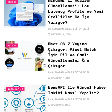
Windows 11 Haziran
YAZILIM
Güncellemesi: Low
Latency Profile ve Yeni
Özellikler Ne İşe
Yarıyor?
BY
ALMADANINCELE EDITÖR EKIBI
HAZIRAN 19, 2026
Wear OS 7 Yayına
YAZILIM
Çıkıyor: Pixel Watch
İçin Pil ve Canlı
Güncellemeler Öne
Çıkıyor
BY
ALMADANINCELE EDITÖR EKIBI
HAZIRAN 17, 2026
NewsAPI ile Güncel Haber
NASIL YAPILIR
Takibi Nasıl Yapılır?
BY
ALMADANINCELE EDITÖR EKIBI
HAZIRAN 15, 2026