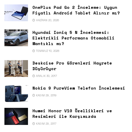
OnePlus Pad Go 2 İnceleme: Uygun
Fiyatlı Android Tablet Alınır mı?
HAZIRAN 20, 2026
Hyundai Ioniq 5 N İncelemesi:
Elektrikli Performans Otomobili
Mantıklı mı?
TEMMUZ 10, 2026
Deskcise Pro Görenleri Hayrete
Düşürüyor
ARALIK 30, 2017
Nokia 9 PureView Telefon İncelemesi
KASIM 29, 2019
Huwei Honor V10 Özellikleri ve
Resimleri ile Karşımızda
KASIM 29, 2017