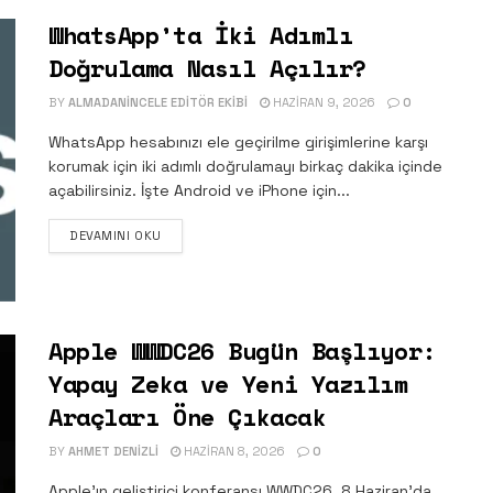
WhatsApp’ta İki Adımlı
Doğrulama Nasıl Açılır?
BY
ALMADANINCELE EDITÖR EKIBI
HAZIRAN 9, 2026
0
WhatsApp hesabınızı ele geçirilme girişimlerine karşı
korumak için iki adımlı doğrulamayı birkaç dakika içinde
açabilirsiniz. İşte Android ve iPhone için...
DETAILS
DEVAMINI OKU
Apple WWDC26 Bugün Başlıyor:
Yapay Zeka ve Yeni Yazılım
Araçları Öne Çıkacak
BY
AHMET DENIZLI
HAZIRAN 8, 2026
0
Apple’ın geliştirici konferansı WWDC26, 8 Haziran’da