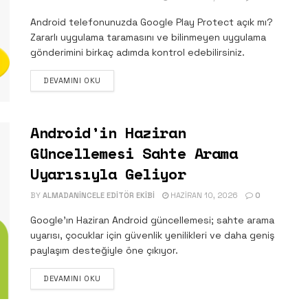
Android telefonunuzda Google Play Protect açık mı?
Zararlı uygulama taramasını ve bilinmeyen uygulama
gönderimini birkaç adımda kontrol edebilirsiniz.
DETAILS
DEVAMINI OKU
Android’in Haziran
Güncellemesi Sahte Arama
Uyarısıyla Geliyor
BY
ALMADANINCELE EDITÖR EKIBI
HAZIRAN 10, 2026
0
Google’ın Haziran Android güncellemesi; sahte arama
uyarısı, çocuklar için güvenlik yenilikleri ve daha geniş
paylaşım desteğiyle öne çıkıyor.
DETAILS
DEVAMINI OKU