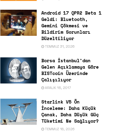
Android 17 QPR2 Beta 1
Geldi: Bluetooth,
Gemini Çökmesi ve
Bildirim Sorunları
Düzeltiliyor
TEMMUZ 31, 2026
Borsa İstanbul’dan
Gelen Açıklamaya Göre
BISTcoin Üzerinde
Çalışılıyor
ARALIK 16, 2017
Starlink V5 Ön
İnceleme: Daha Küçük
Çanak, Daha Düşük Güç
Tüketimi Ne Sağlıyor?
TEMMUZ 18, 2026