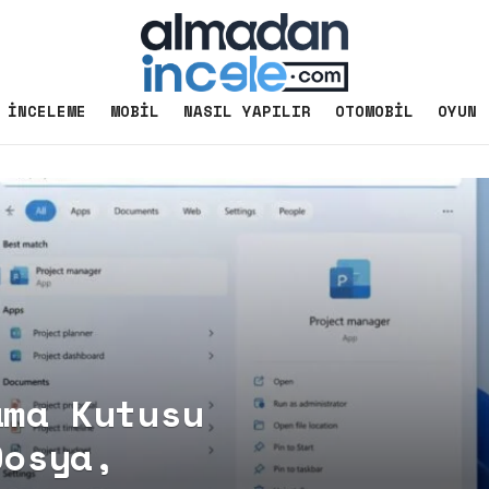
İNCELEME
MOBIL
NASIL YAPILIR
OTOMOBIL
OYUN
ama Kutusu
Dosya,