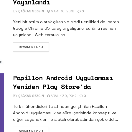
Yayınlandı
BY
ÇAĞKAN SEZGIN
MART 10, 2018
0
Yeni bir atılım olarak çıkan ve ciddi yenilikleri de içeren
Google Chrome 65 tarayıcı geliştirici sürümü resmen
yayınlandı. Web tarayıcıları...
DETAILS
DEVAMINI OKU
Papillon Android Uygulaması
Yeniden Play Store’da
BY
ÇAĞKAN SEZGIN
ARALIK 30, 2017
0
Türk mühendisleri tarafından geliştirilen Papillon
Android uygulaması, kısa süre içerisinde konsepti ve
diğer seçenekleri ile alakalı olarak adından çok ciddi...
DETAILS
DEVAMINI OKU