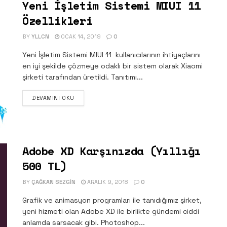
Yeni İşletim Sistemi MIUI 11
Özellikleri
BY
YLLCN
OCAK 14, 2019
0
Yeni İşletim Sistemi MIUI 11 kullanıcılarının ihtiyaçlarını
en iyi şekilde çözmeye odaklı bir sistem olarak Xiaomi
şirketi tarafından üretildi. Tanıtımı...
DETAILS
DEVAMINI OKU
Adobe XD Karşınızda (Yıllığı
500 TL)
BY
ÇAĞKAN SEZGIN
ARALIK 9, 2018
0
Grafik ve animasyon programları ile tanıdığımız şirket,
yeni hizmeti olan Adobe XD ile birlikte gündemi ciddi
anlamda sarsacak gibi. Photoshop...