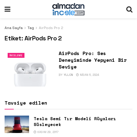
Ana Sayfa
Tag
AirPods Pro 2
Etiket:
AirPods Pro 2
AirPods Pro: Ses
İNCELEME
Deneyiminde Yepyeni Bir
Seviye
BY
YLLCN
NISAN 5, 2024
Tavsiye edilen
Tesla Semi Tır Modeli Rüyaları
Süsleyecek
KASIM 29, 2017