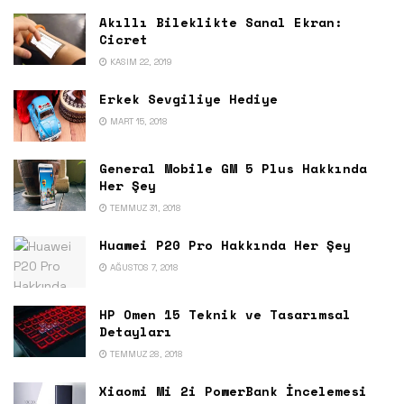
Akıllı Bileklikte Sanal Ekran:
Cicret
KASIM 22, 2019
Erkek Sevgiliye Hediye
MART 15, 2018
General Mobile GM 5 Plus Hakkında
Her Şey
TEMMUZ 31, 2018
Huawei P20 Pro Hakkında Her Şey
AĞUSTOS 7, 2018
HP Omen 15 Teknik ve Tasarımsal
Detayları
TEMMUZ 28, 2018
Xiaomi Mi 2i PowerBank İncelemesi