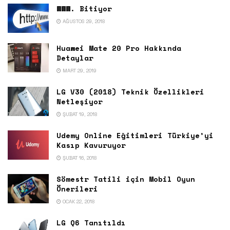
WWW. Bitiyor
AĞUSTOS 29, 2018
Huawei Mate 20 Pro Hakkında
Detaylar
MART 29, 2019
LG V30 (2018) Teknik Özellikleri
Netleşiyor
ŞUBAT 19, 2018
Udemy Online Eğitimleri Türkiye’yi
Kasıp Kavuruyor
ŞUBAT 16, 2018
Sömestr Tatili için Mobil Oyun
Önerileri
OCAK 22, 2018
LG Q6 Tanıtıldı