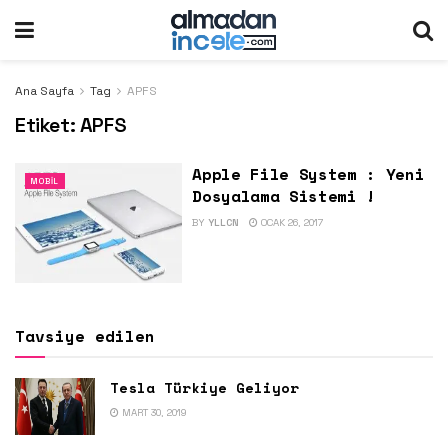
Ana Sayfa
Tag
APFS
Etiket:
APFS
Apple File System : Yeni
MOBIL
Dosyalama Sistemi !
BY
YLLCN
OCAK 26, 2017
Tavsiye edilen
Tesla Türkiye Geliyor
MART 30, 2019