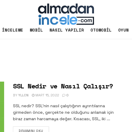
İNCELEME
MOBIL
NASIL YAPILIR
OTOMOBIL
OYUN
SSL Nedir ve Nasıl Çalışır?
BY
YLLCN
MART 15, 2022
0
SSL nedir? SSL'nin nasıl çalıştığının ayrıntılarına
girmeden önce, gerçekte ne olduğunu anlamak için
biraz zaman harcamaya değer. Kısacası, SSL, iki ...
DETAILS
DEVAMINI OKU