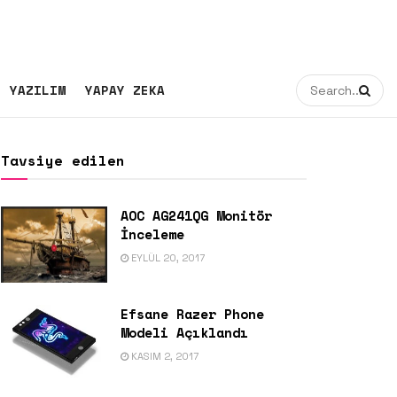
YAZILIM
YAPAY ZEKA
Tavsiye edilen
AOC AG241QG Monitör
İnceleme
EYLÜL 20, 2017
Efsane Razer Phone
Modeli Açıklandı
KASIM 2, 2017