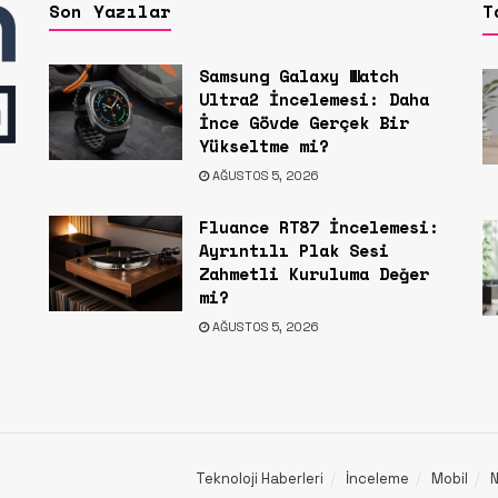
Son Yazılar
T
Samsung Galaxy Watch
Ultra2 İncelemesi: Daha
İnce Gövde Gerçek Bir
Yükseltme mi?
AĞUSTOS 5, 2026
Fluance RT87 İncelemesi:
Ayrıntılı Plak Sesi
Zahmetli Kuruluma Değer
mi?
AĞUSTOS 5, 2026
Teknoloji Haberleri
İnceleme
Mobil
N