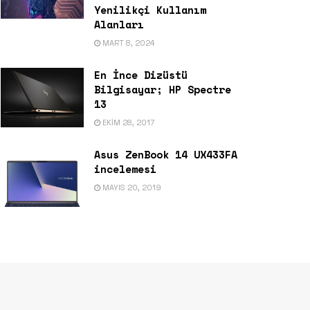
Yenilikçi Kullanım
Alanları
MART 8, 2024
En İnce Dizüstü
Bilgisayar; HP Spectre
13
EKIM 28, 2017
Asus ZenBook 14 UX433FA
incelemesi
MAYIS 20, 2019