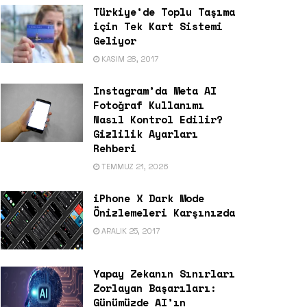
Türkiye’de Toplu Taşıma
için Tek Kart Sistemi
Geliyor
KASIM 28, 2017
Instagram’da Meta AI
Fotoğraf Kullanımı
Nasıl Kontrol Edilir?
Gizlilik Ayarları
Rehberi
TEMMUZ 21, 2026
iPhone X Dark Mode
Önizlemeleri Karşınızda
ARALIK 25, 2017
Yapay Zekanın Sınırları
Zorlayan Başarıları:
Günümüzde AI’ın