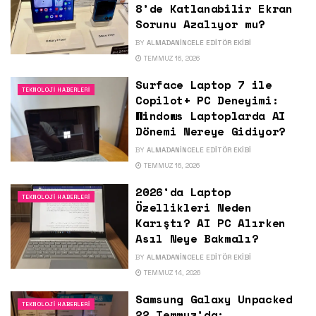
8’de Katlanabilir Ekran
Sorunu Azalıyor mu?
BY
ALMADANINCELE EDITÖR EKIBI
TEMMUZ 16, 2026
Surface Laptop 7 ile
TEKNOLOJI HABERLERI
Copilot+ PC Deneyimi:
Windows Laptoplarda AI
Dönemi Nereye Gidiyor?
BY
ALMADANINCELE EDITÖR EKIBI
TEMMUZ 16, 2026
2026’da Laptop
TEKNOLOJI HABERLERI
Özellikleri Neden
Karıştı? AI PC Alırken
Asıl Neye Bakmalı?
BY
ALMADANINCELE EDITÖR EKIBI
TEMMUZ 14, 2026
Samsung Galaxy Unpacked
TEKNOLOJI HABERLERI
22 Temmuz’da: