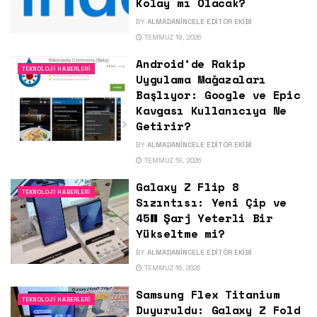
Kolay mı Olacak?
BY
ALMADANINCELE EDITÖR EKIBI
TEMMUZ 19, 2026
Android’de Rakip
TEKNOLOJI HABERLERI
Uygulama Mağazaları
Başlıyor: Google ve Epic
Kavgası Kullanıcıya Ne
Getirir?
BY
ALMADANINCELE EDITÖR EKIBI
TEMMUZ 18, 2026
Galaxy Z Flip 8
TEKNOLOJI HABERLERI
Sızıntısı: Yeni Çip ve
45W Şarj Yeterli Bir
Yükseltme mi?
BY
ALMADANINCELE EDITÖR EKIBI
TEMMUZ 16, 2026
Samsung Flex Titanium
TEKNOLOJI HABERLERI
Duyuruldu: Galaxy Z Fold