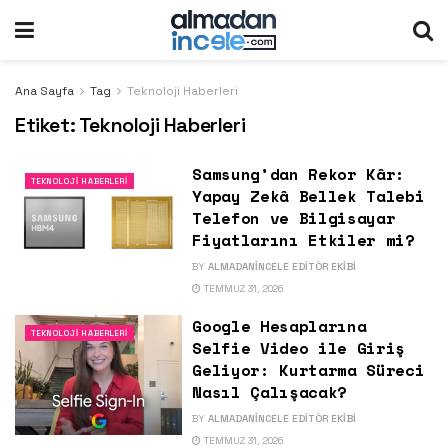
Ana Sayfa
Tag
Teknoloji Haberleri
Etiket:
Teknoloji Haberleri
Samsung’dan Rekor Kâr:
TEKNOLOJI HABERLERI
Yapay Zekâ Bellek Talebi
Telefon ve Bilgisayar
Fiyatlarını Etkiler mi?
BY
ALMADANINCELE EDITÖR EKIBI
TEMMUZ 31, 2026
Google Hesaplarına
TEKNOLOJI HABERLERI
Selfie Video ile Giriş
Geliyor: Kurtarma Süreci
Nasıl Çalışacak?
BY
ALMADANINCELE EDITÖR EKIBI
TEMMUZ 31, 2026