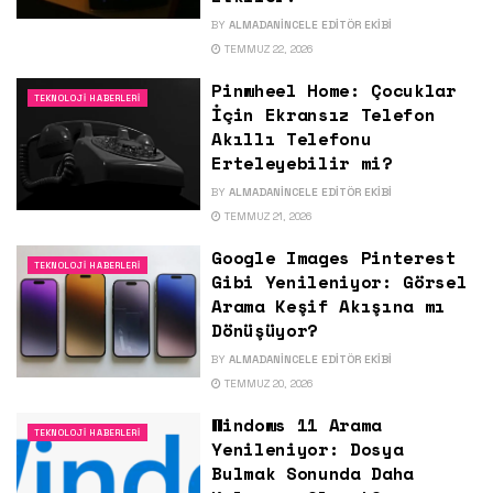
BY
ALMADANINCELE EDITÖR EKIBI
TEMMUZ 22, 2026
Pinwheel Home: Çocuklar
TEKNOLOJI HABERLERI
İçin Ekransız Telefon
Akıllı Telefonu
Erteleyebilir mi?
BY
ALMADANINCELE EDITÖR EKIBI
TEMMUZ 21, 2026
Google Images Pinterest
TEKNOLOJI HABERLERI
Gibi Yenileniyor: Görsel
Arama Keşif Akışına mı
Dönüşüyor?
BY
ALMADANINCELE EDITÖR EKIBI
TEMMUZ 20, 2026
Windows 11 Arama
TEKNOLOJI HABERLERI
Yenileniyor: Dosya
Bulmak Sonunda Daha