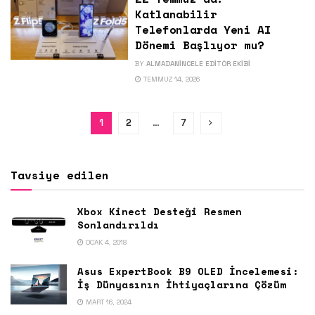
Katlanabilir
Telefonlarda Yeni AI
Dönemi Başlıyor mu?
BY
ALMADANINCELE EDITÖR EKIBI
TEMMUZ 14, 2026
1
2
…
7
Tavsiye edilen
Xbox Kinect Desteği Resmen
Sonlandırıldı
OCAK 4, 2018
Asus ExpertBook B9 OLED İncelemesi:
İş Dünyasının İhtiyaçlarına Çözüm
MART 16, 2024