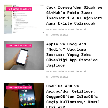
Jack Dorsey’den Slack ve
TEKNOLOJI HABERLERI
GitHub’a Rakip Buzz:
İnsanlar ile AI Ajanları
Aynı Ekipte Çalışacak
BY
ALMADANINCELE EDITÖR EKIBI
TEMMUZ 31, 2026
Apple ve Google’a
TEKNOLOJI HABERLERI
“Nudify” Uygulama
Baskısı: Yapay Zeka
Güvenliği App Store’da
Başlıyor
BY
ALMADANINCELE EDITÖR EKIBI
TEMMUZ 31, 2026
OnePlus ABD ve
TEKNOLOJI HABERLERI
Avrupa’dan Çekiliyor:
OxygenOS’tan ColorOS’a
Geçiş Kullanıcıyı Nasıl
Etkiler?