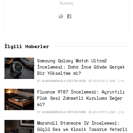
Kurucu
İlgili Haberler
Samsung Galaxy Watch Ultra2
İncelemesi: Daha İnce Gövde Gerçek
Bir Yükseltme mi?
BY
ALMADANINCELE EDITÖR EKIBI
AĞUSTOS 5, 2026
0
Fluance RT87 İncelemesi: Ayrıntılı
Plak Sesi Zahmetli Kuruluma Değer
mi?
BY
ALMADANINCELE EDITÖR EKIBI
AĞUSTOS 5, 2026
0
Marshall Stanmore IV İncelemesi:
Güçlü Ses ve Klasik Tasarım Yeterli