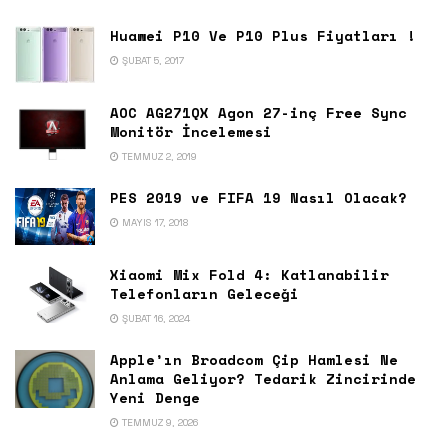
Huawei P10 Ve P10 Plus Fiyatları !
ŞUBAT 5, 2017
AOC AG271QX Agon 27-inç Free Sync
Monitör İncelemesi
TEMMUZ 2, 2019
PES 2019 ve FIFA 19 Nasıl Olacak?
MAYIS 17, 2018
Xiaomi Mix Fold 4: Katlanabilir
Telefonların Geleceği
ŞUBAT 16, 2024
Apple’ın Broadcom Çip Hamlesi Ne
Anlama Geliyor? Tedarik Zincirinde
Yeni Denge
TEMMUZ 9, 2026