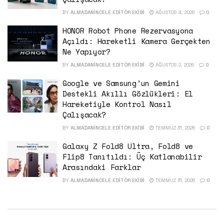
BY
ALMADANINCELE EDITÖR EKIBI
AĞUSTOS 4, 2026
0
HONOR Robot Phone Rezervasyona
Açıldı: Hareketli Kamera Gerçekten
Ne Yapıyor?
BY
ALMADANINCELE EDITÖR EKIBI
AĞUSTOS 2, 2026
0
Google ve Samsung’un Gemini
Destekli Akıllı Gözlükleri: El
Hareketiyle Kontrol Nasıl
Çalışacak?
BY
ALMADANINCELE EDITÖR EKIBI
TEMMUZ 31, 2026
0
Galaxy Z Fold8 Ultra, Fold8 ve
Flip8 Tanıtıldı: Üç Katlanabilir
Arasındaki Farklar
BY
ALMADANINCELE EDITÖR EKIBI
TEMMUZ 31, 2026
0