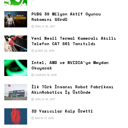
PUBG 30 Milyon Aktif Oyuncu
Rakamını Gördü
ARALIK 26, 2017
Yeni Nesil Termal Kameralı Akıllı
Telefon CAT S61 Tanıtıldı
ŞUBAT 24, 2018
Intel, AMD ve NVIDIA’ya Meydan
Okuyacak
HAZIRAN 16, 2018
İlk Türk İnsansı Robot Fabrikası
AkınRobotics İş Üstünde
ARALIK 14, 2017
3D Yazıcılar Kalp Üretti
MAYIS 17, 2019