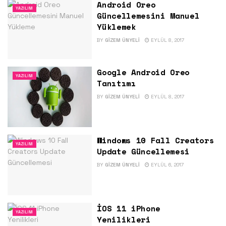
Android Oreo
YAZILIM
Güncellemesini Manuel
Yüklemek
BY
GIZEM ÜNYELI
EYLÜL 8, 2017
Google Android Oreo
YAZILIM
Tanıtımı
BY
GIZEM ÜNYELI
EYLÜL 8, 2017
Windows 10 Fall Creators
YAZILIM
Update Güncellemesi
BY
GIZEM ÜNYELI
EYLÜL 6, 2017
İOS 11 iPhone
YAZILIM
Yenilikleri