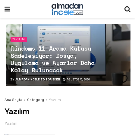
YAZILIM
Windows 11 Arama Kutusu
Sadeleşiyor: Dosya,
Uygulama ve Ayarlar Daha
Kolay Bulunacak
BY
ALMADANINCELE EDITÖR EKIBI
AĞUSTOS 5, 2026
Ana Sayfa
Category
Yazılım
Yazılım
Yazılım