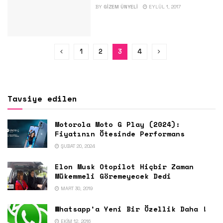
BY
GIZEM ÜNYELI
EYLÜL 1, 2017
1
2
3
4
Tavsiye edilen
Motorola Moto G Play (2024):
Fiyatının Ötesinde Performans
ŞUBAT 20, 2024
Elon Musk Otopilot Hiçbir Zaman
Mükemmeli Göremeyecek Dedi
MART 30, 2019
Whatsapp’a Yeni Bir Özellik Daha !
EKIM 12, 2016