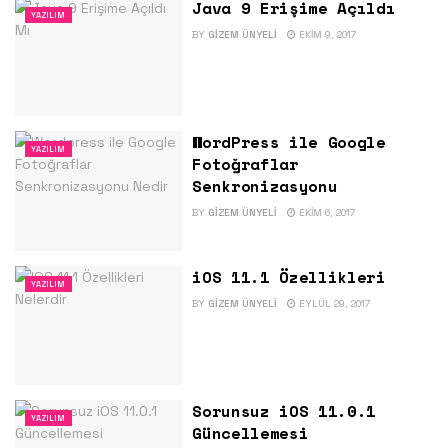
Java 9 Erişime Açıldı
YAZILIM
BY
GIZEM ÜNYELI
EKIM 9, 2017
WordPress ile Google
YAZILIM
Fotoğraflar
Senkronizasyonu
BY
GIZEM ÜNYELI
EKIM 6, 2017
iOS 11.1 Özellikleri
YAZILIM
BY
GIZEM ÜNYELI
EYLÜL 29, 2017
Sorunsuz iOS 11.0.1
YAZILIM
Güncellemesi