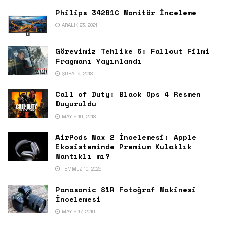
Philips 342B1C Monitör İnceleme
ARALIK 23, 2021
Görevimiz Tehlike 6: Fallout Filmi
Fragmanı Yayınlandı
ŞUBAT 6, 2018
Call of Duty: Black Ops 4 Resmen
Duyuruldu
MAYIS 19, 2018
AirPods Max 2 İncelemesi: Apple
Ekosisteminde Premium Kulaklık
Mantıklı mı?
TEMMUZ 10, 2026
Panasonic S1R Fotoğraf Makinesi
İncelemesi
MAYIS 17, 2019