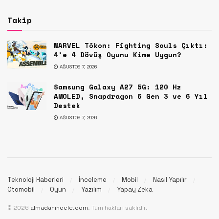
Takip
MARVEL Tōkon: Fighting Souls Çıktı:
4’e 4 Dövüş Oyunu Kime Uygun?
AĞUSTOS 7, 2026
Samsung Galaxy A27 5G: 120 Hz
AMOLED, Snapdragon 6 Gen 3 ve 6 Yıl
Destek
AĞUSTOS 7, 2026
Teknoloji Haberleri
İnceleme
Mobil
Nasıl Yapılır
Otomobil
Oyun
Yazılım
Yapay Zeka
© 2026
almadanincele.com
. Tüm hakları saklıdır.