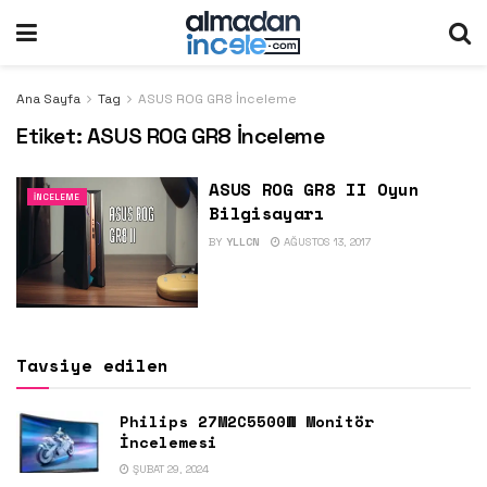
Ana Sayfa
Tag
ASUS ROG GR8 İnceleme
Etiket:
ASUS ROG GR8 İnceleme
ASUS ROG GR8 II Oyun
İNCELEME
Bilgisayarı
BY
YLLCN
AĞUSTOS 13, 2017
Tavsiye edilen
Philips 27M2C5500W Monitör
İncelemesi
ŞUBAT 29, 2024