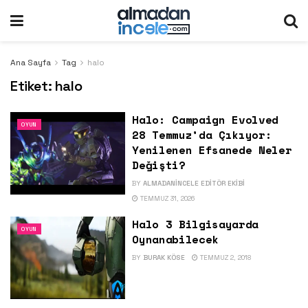
Ana Sayfa
Tag
halo
Etiket:
halo
Halo: Campaign Evolved
OYUN
28 Temmuz’da Çıkıyor:
Yenilenen Efsanede Neler
Değişti?
BY
ALMADANINCELE EDITÖR EKIBI
TEMMUZ 31, 2026
Halo 3 Bilgisayarda
OYUN
Oynanabilecek
BY
BURAK KÖSE
TEMMUZ 2, 2018