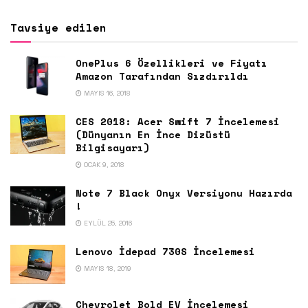
Tavsiye edilen
OnePlus 6 Özellikleri ve Fiyatı
Amazon Tarafından Sızdırıldı
MAYIS 16, 2018
CES 2018: Acer Swift 7 İncelemesi
(Dünyanın En İnce Dizüstü
Bilgisayarı)
OCAK 9, 2018
Note 7 Black Onyx Versiyonu Hazırda
!
EYLÜL 25, 2016
Lenovo İdepad 730S İncelemesi
MAYIS 18, 2019
Chevrolet Bold EV İncelemesi