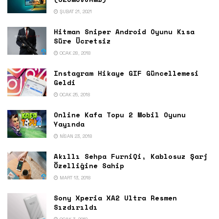
ŞUBAT 21, 2021
Hitman Sniper Android Oyunu Kısa
Süre Ücretsiz
OCAK 28, 2018
Instagram Hikaye GIF Güncellemesi
Geldi
OCAK 25, 2018
Online Kafa Topu 2 Mobil Oyunu
Yayında
NISAN 23, 2018
Akıllı Sehpa FurniQi, Kablosuz Şarj
Özelliğine Sahip
MART 13, 2018
Sony Xperia XA2 Ultra Resmen
Sızdırıldı