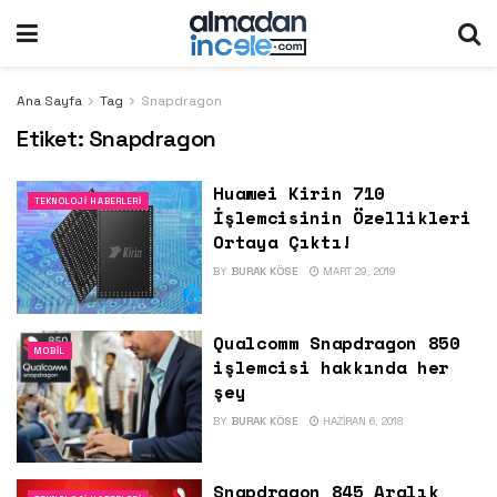
Ana Sayfa
Tag
Snapdragon
Etiket:
Snapdragon
Huawei Kirin 710
TEKNOLOJI HABERLERI
İşlemcisinin Özellikleri
Ortaya Çıktı!
BY
BURAK KÖSE
MART 29, 2019
Qualcomm Snapdragon 850
MOBIL
işlemcisi hakkında her
şey
BY
BURAK KÖSE
HAZIRAN 6, 2018
Snapdragon 845 Aralık