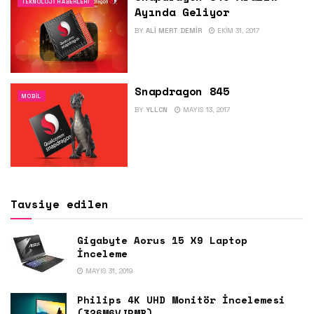
TEKNOLOJI HABERLERI
Ayında Geliyor
BY
ALI MERT DEMIR
EKIM 31, 2017
Snapdragon 845
MOBIL
BY
YLLCN
MAYIS 13, 2017
Tavsiye edilen
Gigabyte Aorus 15 X9 Laptop
İnceleme
MAYIS 31, 2019
Philips 4K UHD Monitör İncelemesi
(326M6VJRMB)