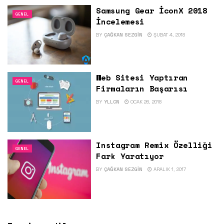
Samsung Gear İconX 2018
GENEL
İncelemesi
BY
ÇAĞKAN SEZGIN
ŞUBAT 4, 2018
Web Sitesi Yaptıran
GENEL
Firmaların Başarısı
BY
YLLCN
OCAK 26, 2018
Instagram Remix Özelliği
GENEL
Fark Yaratıyor
BY
ÇAĞKAN SEZGIN
ARALIK 1, 2017