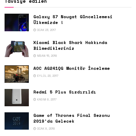
Tavsiye edilen
Galaxy S7 Nougat Güncellemesi
Ülkemizde !
OCAK 23, 2017
Xiaomi Black Shark Hakkında
Bilmedikleriniz
NISAN 15, 2018
AOC AG241QG Monitör İnceleme
EYLÜL 20, 2017
Redmi 5 Plus Sızdırıldı
KASIM 8, 2017
Game of Thrones Final Sezonu
2019’da Gelecek
OCAK 8, 2018