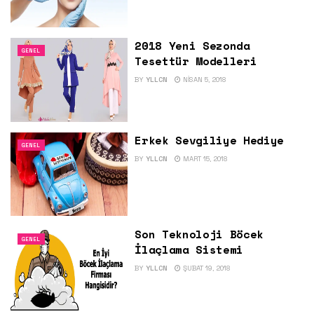
2018 Yeni Sezonda
GENEL
Tesettür Modelleri
BY
YLLCN
NISAN 5, 2018
Erkek Sevgiliye Hediye
GENEL
BY
YLLCN
MART 15, 2018
Son Teknoloji Böcek
GENEL
İlaçlama Sistemi
BY
YLLCN
ŞUBAT 19, 2018