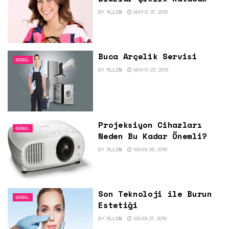
BY
YLLCN
MAYIS 31, 2018
Buca Arçelik Servisi
GENEL
BY
YLLCN
MAYIS 23, 2018
Projeksiyon Cihazları
GENEL
Neden Bu Kadar Önemli?
BY
YLLCN
NISAN 26, 2018
Son Teknoloji ile Burun
GENEL
Estetiği
BY
YLLCN
NISAN 21, 2018