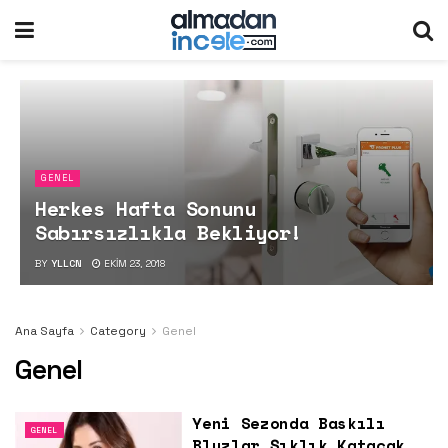
GENEL
Herkes Hafta Sonunu
Sabırsızlıkla Bekliyor!
BY
YLLCN
EKIM 23, 2018
Ana Sayfa
Category
Genel
Genel
Yeni Sezonda Baskılı
GENEL
Bluzlar Şıklık Katacak