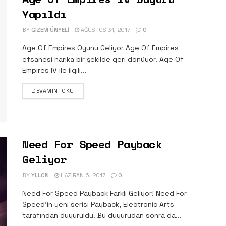
Yapıldı
BY
GIZEM ÜNYELI
AĞUSTOS 31, 2017
0
Age Of Empires Oyunu Geliyor Age Of Empires
efsanesi harika bir şekilde geri dönüyor. Age Of
Empires IV ile ilgili...
DETAILS
DEVAMINI OKU
Need For Speed Payback
Geliyor
BY
YLLCN
HAZIRAN 6, 2017
0
Need For Speed Payback Farklı Geliyor! Need For
Speed’in yeni serisi Payback, Electronic Arts
tarafından duyuruldu. Bu duyurudan sonra da...