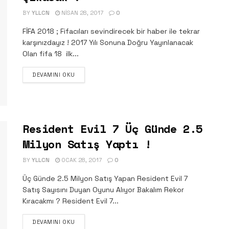
BY
YLLCN
NISAN 28, 2017
0
FİFA 2018 ; Fifacıları sevindirecek bir haber ile tekrar
karşınızdayız ! 2017 Yılı Sonuna Doğru Yayınlanacak
Olan fifa 18 ilk...
DETAILS
DEVAMINI OKU
Resident Evil 7 Üç Günde 2.5
Milyon Satış Yaptı !
BY
YLLCN
OCAK 28, 2017
0
Üç Günde 2.5 Milyon Satış Yapan Resident Evil 7
Satış Sayısını Duyan Oyunu Alıyor Bakalım Rekor
Kıracakmı ? Resident Evil 7...
DETAILS
DEVAMINI OKU