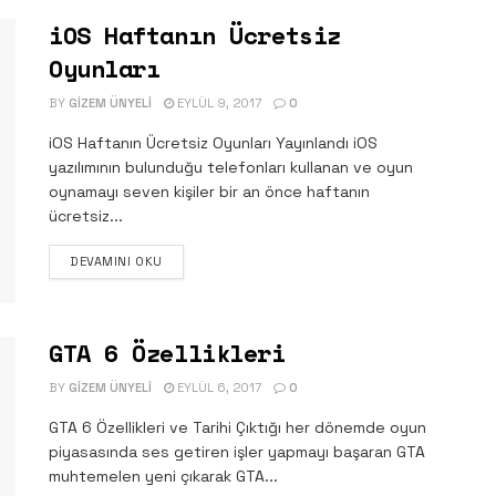
iOS Haftanın Ücretsiz
Oyunları
BY
GIZEM ÜNYELI
EYLÜL 9, 2017
0
iOS Haftanın Ücretsiz Oyunları Yayınlandı iOS
yazılımının bulunduğu telefonları kullanan ve oyun
oynamayı seven kişiler bir an önce haftanın
ücretsiz...
DETAILS
DEVAMINI OKU
GTA 6 Özellikleri
BY
GIZEM ÜNYELI
EYLÜL 6, 2017
0
GTA 6 Özellikleri ve Tarihi Çıktığı her dönemde oyun
piyasasında ses getiren işler yapmayı başaran GTA
muhtemelen yeni çıkarak GTA...