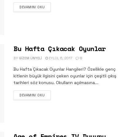
DETAILS
DEVAMINI OKU
Bu Hafta Çıkacak Oyunlar
BY
GIZEM ÜNYELI
EYLÜL 6, 2017
0
Bu Hafta Çıkacak Oyunlar Hangileri? Özellikle genç
kitlenin büyük ilgisini çeken oyunlar için çeşitli çıkış
tarihleri söz konusu. Okulların açılmasına...
DETAILS
DEVAMINI OKU
Age of Empires IV Duyuru