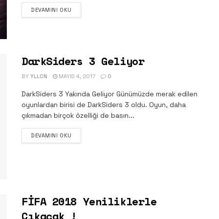
DETAILS
DEVAMINI OKU
DarkSiders 3 Geliyor
BY
YLLCN
MAYIS 4, 2017
0
DarkSiders 3 Yakında Geliyor Günümüzde merak edilen
oyunlardan birisi de DarkSiders 3 oldu. Oyun, daha
çıkmadan birçok özelliği de basın...
DETAILS
DEVAMINI OKU
FİFA 2018 Yeniliklerle
Çıkacak !