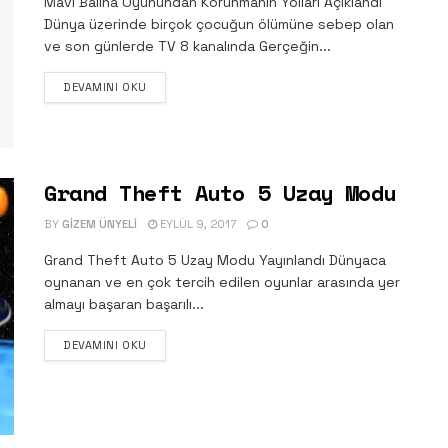
Mavi Balina Oyunundan Korunmanın Yolları Açıklandı
Dünya üzerinde birçok çocuğun ölümüne sebep olan
ve son günlerde TV 8 kanalında Gerçeğin...
DETAILS
DEVAMINI OKU
Grand Theft Auto 5 Uzay Modu
BY
GIZEM ÜNYELI
EYLÜL 9, 2017
0
Grand Theft Auto 5 Uzay Modu Yayınlandı Dünyaca
oynanan ve en çok tercih edilen oyunlar arasında yer
almayı başaran başarılı...
DETAILS
DEVAMINI OKU