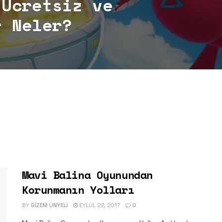
 Ücretsiz ve
r Neler?
Mavi Balina Oyunundan
Korunmanın Yolları
BY
GIZEM ÜNYELI
EYLÜL 22, 2017
0