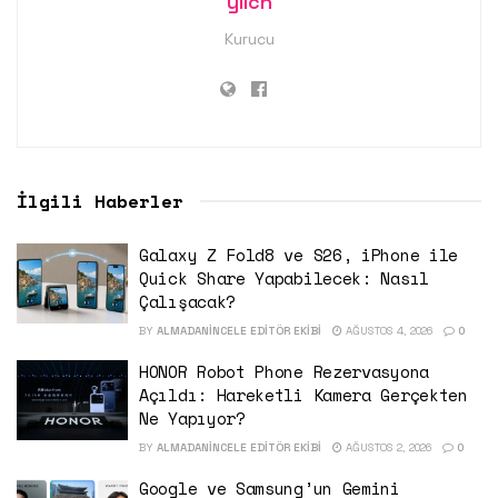
yllcn
Kurucu
İlgili Haberler
Galaxy Z Fold8 ve S26, iPhone ile
Quick Share Yapabilecek: Nasıl
Çalışacak?
BY
ALMADANINCELE EDITÖR EKIBI
AĞUSTOS 4, 2026
0
HONOR Robot Phone Rezervasyona
Açıldı: Hareketli Kamera Gerçekten
Ne Yapıyor?
BY
ALMADANINCELE EDITÖR EKIBI
AĞUSTOS 2, 2026
0
Google ve Samsung’un Gemini