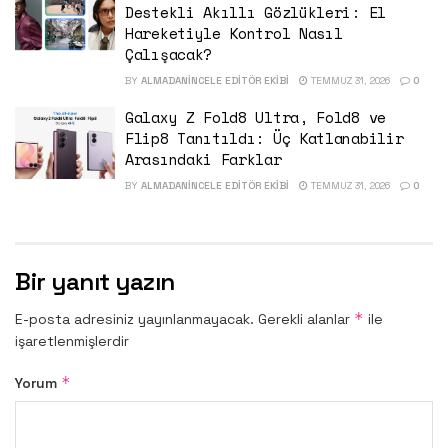
Destekli Akıllı Gözlükleri: El
Hareketiyle Kontrol Nasıl
Çalışacak?
BY
ALMADANINCELE EDITÖR EKIBI
TEMMUZ 31, 2026
0
Galaxy Z Fold8 Ultra, Fold8 ve
Flip8 Tanıtıldı: Üç Katlanabilir
Arasındaki Farklar
BY
ALMADANINCELE EDITÖR EKIBI
TEMMUZ 31, 2026
0
Bir yanıt yazın
*
E-posta adresiniz yayınlanmayacak.
Gerekli alanlar
ile
işaretlenmişlerdir
*
Yorum