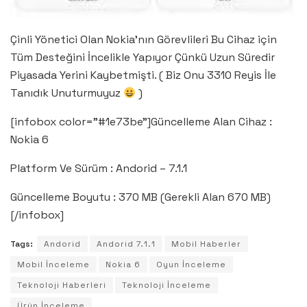
Çinli Yönetici Olan Nokia’nın Görevlileri Bu Cihaz için
Tüm Desteğini İncelikle Yapıyor Çünkü Uzun Süredir
Piyasada Yerini Kaybetmişti. ( Biz Onu 3310 Reyis İle
Tanıdık Unuturmuyuz
)
[infobox color=”#1e73be”]Güncelleme Alan Cihaz :
Nokia 6
Platform Ve Sürüm : Andorid – 7.1.1
Güncelleme Boyutu : 370 MB (Gerekli Alan 670 MB)
[/infobox]
Tags:
Andorid
Andorid 7.1.1
Mobil Haberler
Mobil İnceleme
Nokia 6
Oyun İnceleme
Teknoloji Haberleri
Teknoloji İnceleme
Ürün İnceleme