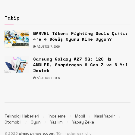
Takip
MARVEL Tōkon: Fighting Souls Çıktı:
4’e 4 Dövüş Oyunu Kime Uygun?
AĞUSTOS 7, 2026
Samsung Galaxy A27 5G: 120 Hz
AMOLED, Snapdragon 6 Gen 3 ve 6 Yıl
Destek
AĞUSTOS 7, 2026
Teknoloji Haberleri
İnceleme
Mobil
Nasıl Yapılır
Otomobil
Oyun
Yazılım
Yapay Zeka
© 2026
almadanincele.com
. Tüm hakları saklıdır.