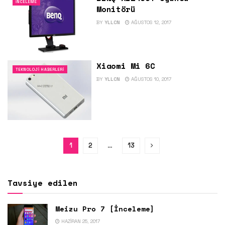
İNCELEME
Monitörü
BY
YLLCN
AĞUSTOS 12, 2017
Xiaomi Mi 6C
TEKNOLOJI HABERLERI
BY
YLLCN
AĞUSTOS 10, 2017
1
2
…
13
Tavsiye edilen
Meizu Pro 7 [İnceleme]
HAZIRAN 25, 2017