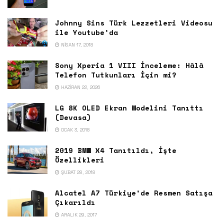
Johnny Sins Türk Lezzetleri Videosu
ile Youtube’da
NISAN 17, 2018
Sony Xperia 1 VIII İnceleme: Hâlâ
Telefon Tutkunları İçin mi?
HAZIRAN 22, 2026
LG 8K OLED Ekran Modelini Tanıttı
(Devasa)
OCAK 3, 2018
2019 BMW X4 Tanıtıldı, İşte
Özellikleri
ŞUBAT 28, 2018
Alcatel A7 Türkiye’de Resmen Satışa
Çıkarıldı
ARALIK 29, 2017