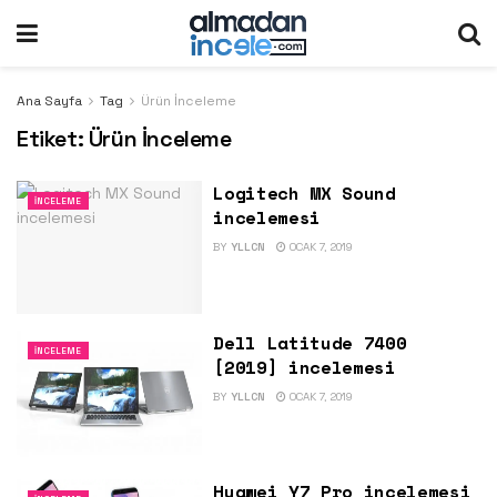
Ana Sayfa
Tag
Ürün İnceleme
Etiket:
Ürün İnceleme
Logitech MX Sound
İNCELEME
incelemesi
BY
YLLCN
OCAK 7, 2019
Dell Latitude 7400
İNCELEME
[2019] incelemesi
BY
YLLCN
OCAK 7, 2019
Huawei Y7 Pro incelemesi