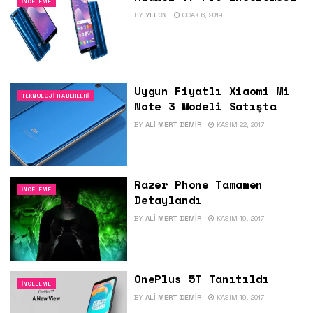
İNCELEME
BY
YLLCN
OCAK 6, 2019
Uygun Fiyatlı Xiaomi Mi
TEKNOLOJI HABERLERI
Note 3 Modeli Satışta
BY
ALI MERT DEMIR
KASIM 22, 2017
Razer Phone Tamamen
İNCELEME
Detaylandı
BY
ALI MERT DEMIR
KASIM 19, 2017
OnePlus 5T Tanıtıldı
İNCELEME
BY
ALI MERT DEMIR
KASIM 19, 2017