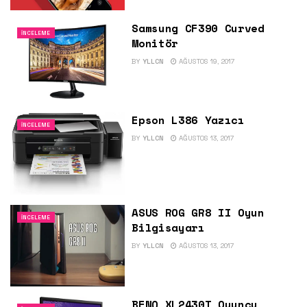
Samsung CF390 Curved
İNCELEME
Monitör
BY
YLLCN
AĞUSTOS 19, 2017
Epson L386 Yazıcı
İNCELEME
BY
YLLCN
AĞUSTOS 13, 2017
ASUS ROG GR8 II Oyun
İNCELEME
Bilgisayarı
BY
YLLCN
AĞUSTOS 13, 2017
BENQ XL2430T Oyuncu