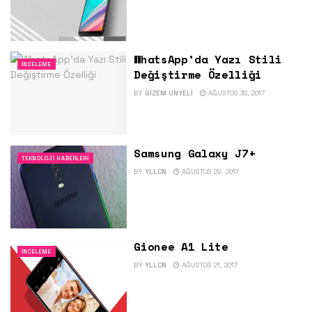
WhatsApp’da Yazı Stili
İNCELEME
Değiştirme Özelliği
BY
GIZEM ÜNYELI
AĞUSTOS 30, 2017
Samsung Galaxy J7+
TEKNOLOJI HABERLERI
BY
YLLCN
AĞUSTOS 29, 2017
Gionee A1 Lite
İNCELEME
BY
YLLCN
AĞUSTOS 21, 2017