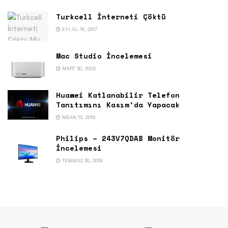
Turkcell İnterneti Çöktü
EYLÜL 16, 2017
Mac Studio İncelemesi
MART 30, 2024
Huawei Katlanabilir Telefon
Tanıtımını Kasım’da Yapacak
NISAN 13, 2018
Philips – 243V7QDAB Monitör
İncelemesi
TEMMUZ 30, 2019