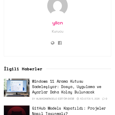
yllcn
Kurucu
İlgili Haberler
Windows 11 Arama Kutusu
Sadeleşiyor: Dosya, Uygulama ve
Ayarlar Daha Kolay Bulunacak
BY
ALMADANINCELE EDITÖR EKIBI
AĞUSTOS 5, 2026
0
GitHub Models Kapatıldı: Projeler
Nasıl Taşınmalı?