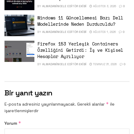
BY
ALMADANINCELE EDITÖR EKIBI
AĞUSTOS 3, 2026
0
Windows 11 Güncellemesi Bazı Dell
Modellerinde Neden Durduruldu?
BY
ALMADANINCELE EDITÖR EKIBI
AĞUSTOS 1, 2026
0
Firefox 153 Yerleşik Containers
Özelliğini Getirdi: İş ve Kişisel
Hesaplar Ayrılıyor
BY
ALMADANINCELE EDITÖR EKIBI
TEMMUZ 31, 2026
0
Bir yanıt yazın
*
E-posta adresiniz yayınlanmayacak.
Gerekli alanlar
ile
işaretlenmişlerdir
*
Yorum