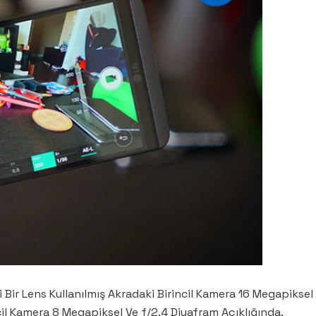
 Bir Lens Kullanılmış Akradaki Birincil Kamera 16 Megapiksel
cil Kamera 8 Megapiksel Ve f/2.4 Diyafram Açıklığında.