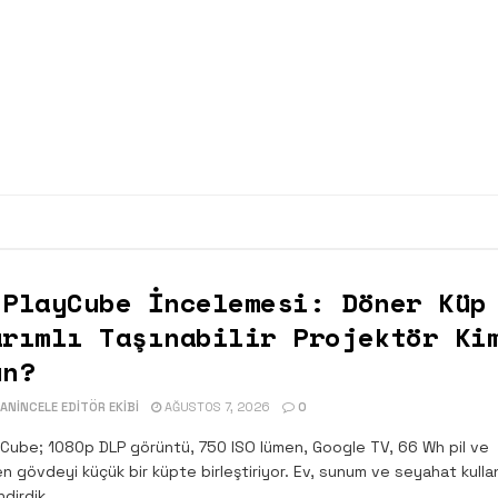
 PlayCube İncelemesi: Döner Küp
arımlı Taşınabilir Projektör Ki
un?
NINCELE EDITÖR EKIBI
AĞUSTOS 7, 2026
0
Cube; 1080p DLP görüntü, 750 ISO lümen, Google TV, 66 Wh pil ve
n gövdeyi küçük bir küpte birleştiriyor. Ev, sunum ve seyahat kullan
dirdik.