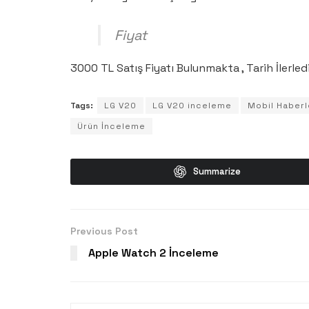
Fiyat
3000 TL Satış Fiyatı Bulunmakta , Tarih İlerled
Tags:
LG V20
LG V20 inceleme
Mobil Haberl
Ürün İnceleme
Summarize
Previous Post
Apple Watch 2 İnceleme