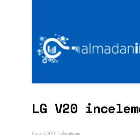
LG V20 incelem
Ocak 7, 2017
in
İnceleme