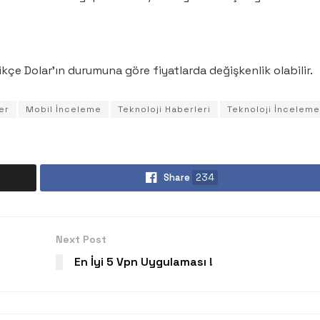
ikçe Dolar’ın durumuna göre fiyatlarda değişkenlik olabilir.
er
Mobil İnceleme
Teknoloji Haberleri
Teknoloji İnceleme
Share
234
Next Post
En İyi 5 Vpn Uygulaması !