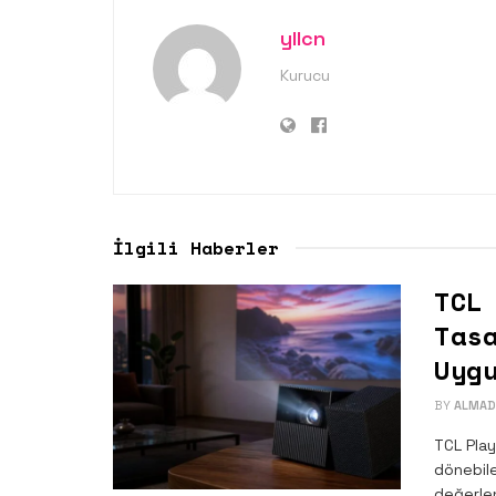
yllcn
Kurucu
İlgili Haberler
TCL
Tas
Uyg
BY
ALMADA
TCL Play
dönebile
değerlen