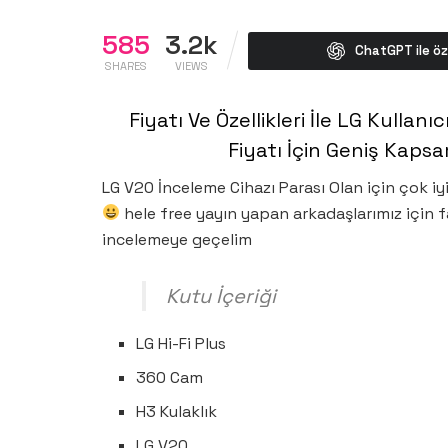
585
3.2k
ChatGPT ile öz
SHARES
VIEWS
Fiyatı Ve Özellikleri İle LG Kullanı
Fiyatı İçin Geniş Kapsa
LG V20 İnceleme Cihazı Parası Olan için çok iyi
hele free yayın yapan arkadaşlarımız için f
incelemeye geçelim
Kutu İçeriği
LG Hi-Fi Plus
360 Cam
H3 Kulaklık
LG V20