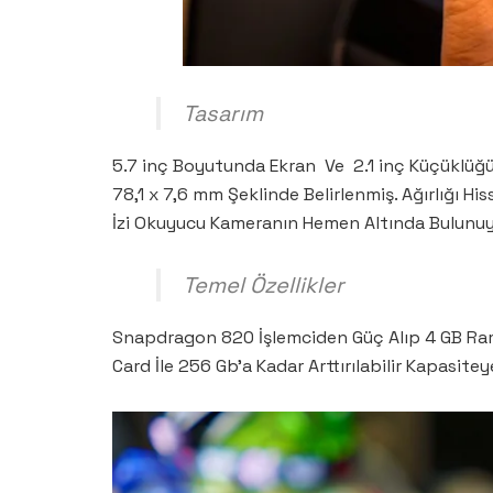
Tasarım
5.7 inç Boyutunda Ekran Ve 2.1 inç Küçüklüğünd
78,1 x 7,6 mm Şeklinde Belirlenmiş. Ağırlığı Hi
İzi Okuyucu Kameranın Hemen Altında Bulunuy
Temel Özellikler
Snapdragon 820 İşlemciden Güç Alıp 4 GB Ram 
Card İle 256 Gb’a Kadar Arttırılabilir Kapasi