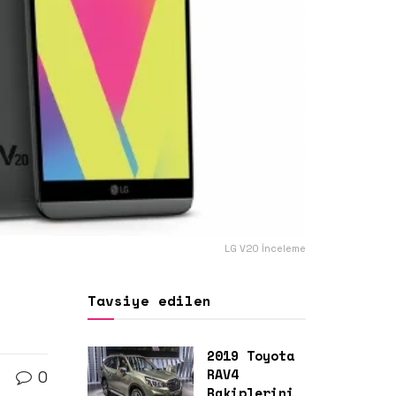
LG V20 İnceleme
Tavsiye edilen
2019 Toyota
RAV4
0
Rakiplerini