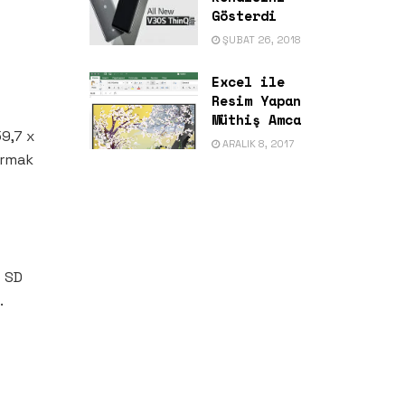
Gösterdi
ŞUBAT 26, 2018
Excel ile
Resim Yapan
Müthiş Amca
59,7 x
ARALIK 8, 2017
Parmak
p SD
.