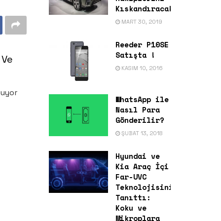
Kıskandıracak
MART 30, 2019
Reeder P10SE
Satışta !
i Ve
KASIM 10, 2016
ğuyor
WhatsApp ile
Nasıl Para
Gönderilir?
ŞUBAT 13, 2018
Hyundai ve
Kia Araç İçi
Far-UVC
Teknolojisini
Tanıttı:
Koku ve
Mikroplara