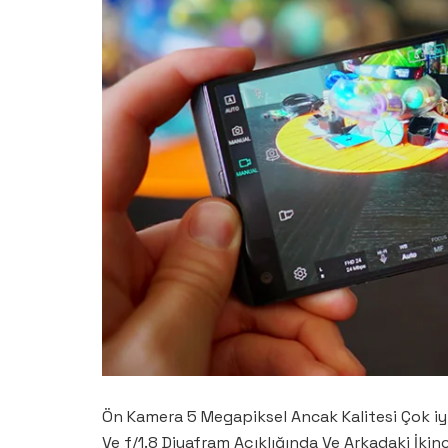
Ön Kamera 5 Megapiksel Ancak Kalitesi Çok iyi
Ve f/1.8 Diyafram Açıklığında Ve Arkadaki İkin