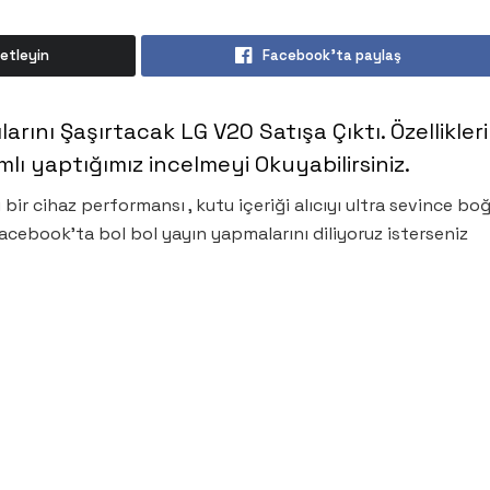
etleyin
Facebook'ta paylaş
cılarını Şaşırtacak LG V20 Satışa Çıktı. Özellikler
mlı yaptığımız incelmeyi Okuyabilirsiniz.
 bir cihaz performansı , kutu içeriği alıcıyı ultra sevince bo
acebook’ta bol bol yayın yapmalarını diliyoruz isterseniz