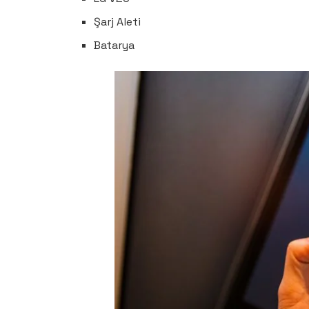
Şarj Aleti
Batarya