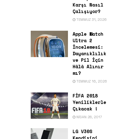
Karşı Nasıl
Çalışıyor?
TEMMUZ 31, 2026
Apple Watch
Ultra 2
İncelemesi:
Dayanıklılık
ve Pil İçin
Hâlâ Alınır
mı?
TEMMUZ 16, 2026
FİFA 2018
Yeniliklerle
Çıkacak !
NISAN 28, 2017
LG V30S
Kendisini