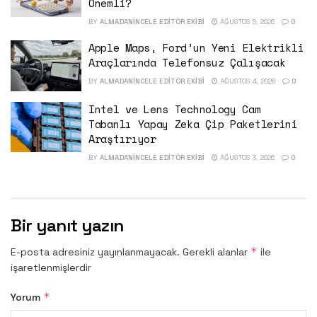
Önemli?
BY
ALMADANINCELE EDITÖR EKIBI
AĞUSTOS 5, 2026
0
Apple Maps, Ford’un Yeni Elektrikli
Araçlarında Telefonsuz Çalışacak
BY
ALMADANINCELE EDITÖR EKIBI
AĞUSTOS 4, 2026
0
Intel ve Lens Technology Cam
Tabanlı Yapay Zeka Çip Paketlerini
Araştırıyor
BY
ALMADANINCELE EDITÖR EKIBI
AĞUSTOS 3, 2026
0
Bir yanıt yazın
*
E-posta adresiniz yayınlanmayacak.
Gerekli alanlar
ile
işaretlenmişlerdir
*
Yorum