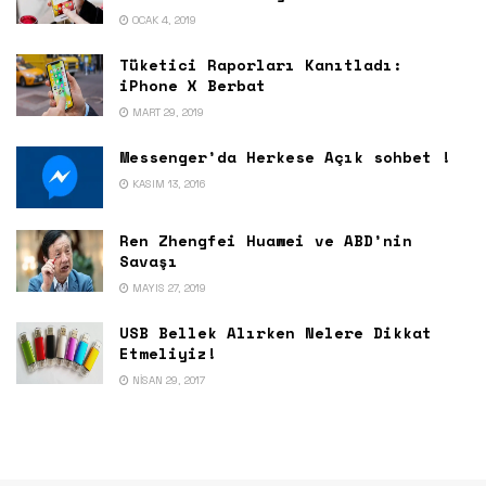
OCAK 4, 2019
Tüketici Raporları Kanıtladı:
iPhone X Berbat
MART 29, 2019
Messenger’da Herkese Açık sohbet !
KASIM 13, 2016
Ren Zhengfei Huawei ve ABD’nin
Savaşı
MAYIS 27, 2019
USB Bellek Alırken Nelere Dikkat
Etmeliyiz!
NISAN 29, 2017