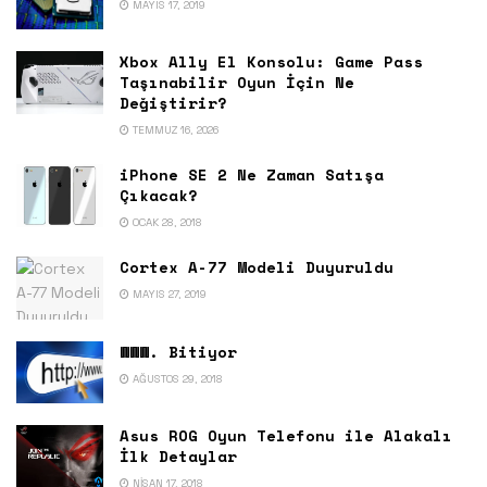
MAYIS 17, 2019
Xbox Ally El Konsolu: Game Pass
Taşınabilir Oyun İçin Ne
Değiştirir?
TEMMUZ 16, 2026
iPhone SE 2 Ne Zaman Satışa
Çıkacak?
OCAK 28, 2018
Cortex A-77 Modeli Duyuruldu
MAYIS 27, 2019
WWW. Bitiyor
AĞUSTOS 29, 2018
Asus ROG Oyun Telefonu ile Alakalı
İlk Detaylar
NISAN 17, 2018