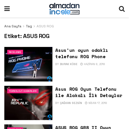
Ana Sayfa
Tag
ASUS ROG
Etiket:
ASUS ROG
Asus’un oyun odaklı
İNCELEME
telefonu ROG Phone
BY
BURAK KÖSE
HAZIRAN 8, 2018
Asus ROG Oyun Telefonu
TEKNOLOJI HABERLERI
ile Alakalı İlk Detaylar
BY
ÇAĞKAN SEZGIN
NISAN 17, 2018
ASUS ROG GR8 II Oyun