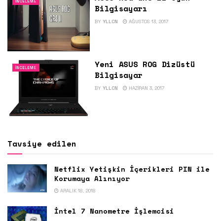
İNCELEME
Bilgisayarı
BY
YLLCN
AĞUSTOS 13, 2017
Yeni ASUS ROG Dizüstü
İNCELEME
Bilgisayar
BY
YLLCN
HAZIRAN 3, 2017
Tavsiye edilen
Netflix Yetişkin İçerikleri PIN ile
Korumaya Alınıyor
ARALIK 18, 2018
İntel 7 Nanometre İşlemcisi