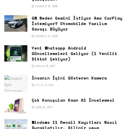
TEMMUZ 31, 2026
GM Neden Gemini İstiyor Ama CarPlay
İstemiyor? Otomobilde Yazılım
Savaşı Büyüyor
TEMMUZ 10, 2026
Yeni Whatsapp Android
Güncellemeleri Geliyor (1 Yenilik
Dikkat Çekiyor)
ARALIK 13, 2017
İnsanın İçini Gösteren Kamera
EYLÜL 6, 2017
Çok Konuşulan Kaan A1 İncelemesi
EKIM 31, 2017
Windows 11 Recall Kayıtları Nasıl
Duraklatılır, Silinir veya