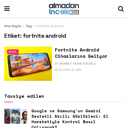
Ana Sayfa
Tag
fortnite android
Etiket:
fortnite android
Fortnite Android
MOBIL
Cihazlarına Geliyor
BY
MEHMET KAĞAN KOKOĞLU
AĞUSTOS 12, 2018
Tavsiye edilen
Google ve Samsung’un Gemini
Destekli Akıllı Gözlükleri: El
Hareketiyle Kontrol Nasıl
Çalışacak?