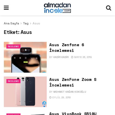
Ana Sayfa
Tag
Asus
Etiket:
Asus
Asus Zenfone 6
İNCELEME
İncelemesi
BY
KADIR KADIR
MAYIS 26, 2019
Asus ZenFone Zoom S
İNCELEME
İncelemesi
BY
MEHMET KAĞAN KOKOĞLU
EYLÜL 29, 2018
Asus VivoBook S510U