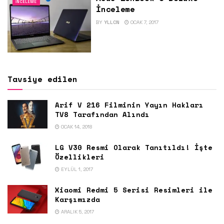
İNCELEME
İnceleme
BY
YLLCN
OCAK 7, 2017
Tavsiye edilen
Arif V 216 Filminin Yayın Hakları
TV8 Tarafından Alındı
OCAK 14, 2018
LG V30 Resmi Olarak Tanıtıldı! İşte
Özellikleri
EYLÜL 1, 2017
Xiaomi Redmi 5 Serisi Resimleri ile
Karşımızda
ARALIK 5, 2017