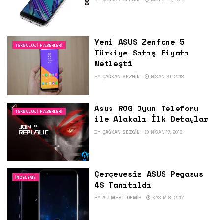
Yeni ASUS Zenfone 5
TEKNOLOJI HABERLERI
Türkiye Satış Fiyatı
Netleşti
BY
ÇAĞKAN SEZGIN
NISAN 29, 2018
Asus ROG Oyun Telefonu
TEKNOLOJI HABERLERI
ile Alakalı İlk Detaylar
BY
ÇAĞKAN SEZGIN
NISAN 17, 2018
Çerçevesiz ASUS Pegasus
İNCELEME
4S Tanıtıldı
BY
ALI MERT DEMIR
KASIM 8, 2017