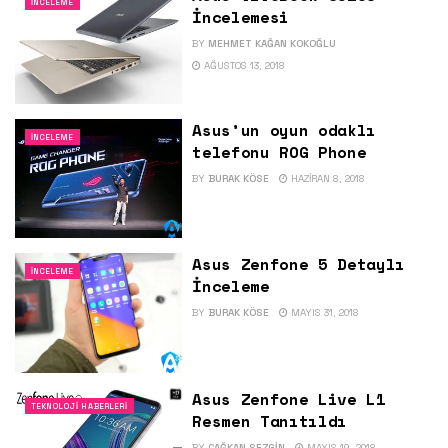
İNCELEME
İncelemesi
BY
MEHMET KAĞAN KOKOĞLU
AĞUSTOS 13, 2018
Asus’un oyun odaklı
İNCELEME
telefonu ROG Phone
BY
BURAK KÖSE
HAZIRAN 8, 2018
Asus Zenfone 5 Detaylı
İNCELEME
İnceleme
BY
BURAK KÖSE
MAYIS 31, 2018
Asus Zenfone Live L1
TEKNOLOJI HABERLERI
Resmen Tanıtıldı
BY
ÇAĞKAN SEZGIN
MAYIS 19, 2018