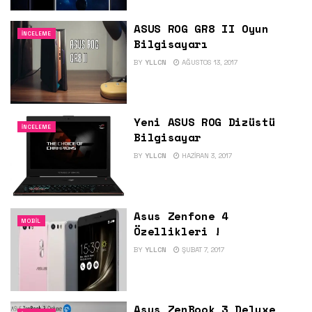
ASUS ROG GR8 II Oyun
İNCELEME
Bilgisayarı
BY
YLLCN
AĞUSTOS 13, 2017
Yeni ASUS ROG Dizüstü
İNCELEME
Bilgisayar
BY
YLLCN
HAZIRAN 3, 2017
Asus Zenfone 4
MOBIL
Özellikleri !
BY
YLLCN
ŞUBAT 7, 2017
Asus ZenBook 3 Deluxe