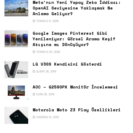
Meta’nın Yeni Yapay Zeka İddiası:
OpenAI Seviyesine Yaklaşmak Ne
Anlama Geliyor?
TEMMUZ 6, 2026
Google Images Pinterest Gibi
Yenileniyor: Görsel Arama Keşif
Akışına mı Dönüşüyor?
TEMMUZ 20, 2026
LG V30S Kendisini Gösterdi
ŞUBAT 26, 2018
AOC – G2590PX Monitör İncelemesi
EKIM 25, 2019
Motorola Moto Z3 Play Özellikleri
HAZIRAN 10, 2018