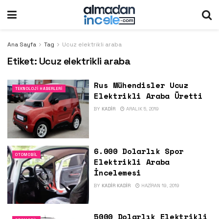
Ana Sayfa
Tag
Ucuz elektrikli araba
Etiket:
Ucuz elektrikli araba
Rus Mühendisler Ucuz
TEKNOLOJI HABERLERI
Elektrikli Araba Üretti
BY
KADIR
ARALIK 5, 2019
6.000 Dolarlık Spor
OTOMOBIL
Elektrikli Araba
İncelemesi
BY
KADIR KADIR
HAZIRAN 19, 2019
5000 Dolarlık Elektrikli